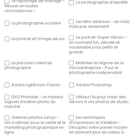
Le reportage de mariage -
La photographie d’identité
Réussir en toutes
circonstances !
Les Mini-séances - de noël,
La photographie scolaire
mais pas seulement
Le portrait «Super héros» -
Le portrait et l’image de soi
Un moment fun, décalé et
inoubliable pour petits et
grands
Le parcours client du
Maîtriser le régime de la
photographe
microentreprise - Pour le
photographe indépendant
Adobe Lightroom Classic
Adobe Photoshop
DXO Photolab - Le meilleur
Utilisez l’IA pour créer des
logiciel d’edition photo du
décors à vos photos de studio
marché
Galeries photos Lumys -
Les techniques
Les maîtriser pour la vente et le
d’impression et d’édition -
marketing photographique en
Décuplez votre panier moyen
ligne
en donnant plus de valeur à