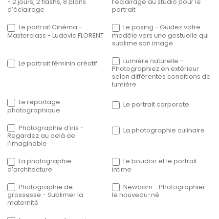
- 2 jours, 2 flashs, 8 plans
l’éclairage au studio pour le
d’éclairage
portrait
Le portrait Cinéma -
Le posing - Guidez votre
Masterclass - Ludovic FLORENT
modèle vers une gestuelle qui
sublime son image
Lumière naturelle -
Le portrait féminin créatif
Photographiez en extérieur
selon différentes conditions de
lumière
Le reportage
Le portrait corporate
photographique
Photographie d’iris -
La photographie culinaire
Regardez au delà de
l’imaginable
La photographie
Le boudoir et le portrait
d’architecture
intime
Photographie de
Newborn - Photographier
grossesse - Sublimer la
le nouveau-né
maternité