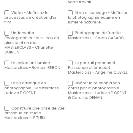
votre travail
Vidéo - Maîtrisez le
Libre et sauvage - Maîtriser
processus de création d’un
la photographie équine en
film
lumière naturelle
Underwater -
Photographe de famille -
Photographier sous l’eau en
Masterclass - Sarah CASADO
piscine et en mer
MASTERCLASS - Charlotte
BOIRON
Le collodion humide-
Le portrait personnel -
Masterclass - Romain BEBON
Puissance et émotioN
Masterclass - Angeline QUEREL
Le nu artistique en
Libérer la relation à son
photographie - Masterclass -
corps par la photographie -
Ludovic FLORENT
Masterclass - Ludovic FLORENT
& Caroline DEHAN
Construire une prise de vue
artistique en studio -
Masterclass - LE TURK