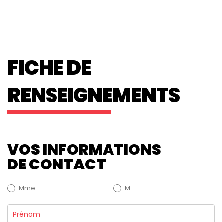
Skip
Skip
to
links
content
FICHE DE
RENSEIGNEMENTS
Contact
VOS INFORMATIONS
Salon
DE CONTACT
Mme
M.