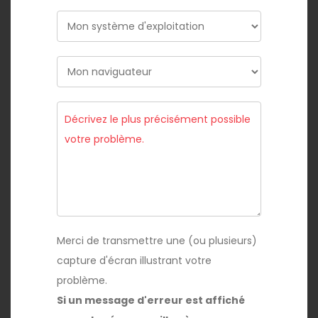
J'ai
un
problème
Système
avec
...
Naviguateur
Merci de transmettre une (ou plusieurs)
capture d'écran illustrant votre
problème.
Si un message d'erreur est affiché