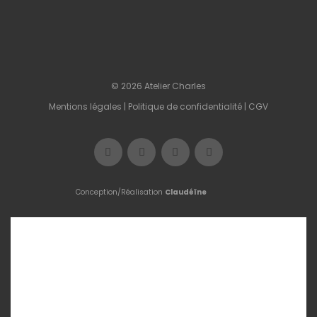
© 2026 Atelier Charles
Mentions légales
|
Politique de confidentialité
|
CGV
Conception/Réalisation
Claudéïne