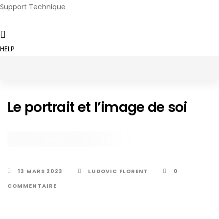
Support Technique
HELP
Skip
Skip
to
links
content
Le portrait et l’image de soi
ACTUALITÉ
13 MARS 2023
LUDOVIC FLORENT
0
COMMENTAIRE