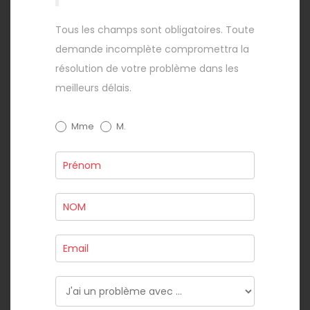
Tous les champs sont obligatoires. Toute
demande incomplète compromettra la
résolution de votre problème dans les
meilleurs délais.
Support
Mme
M.
technique