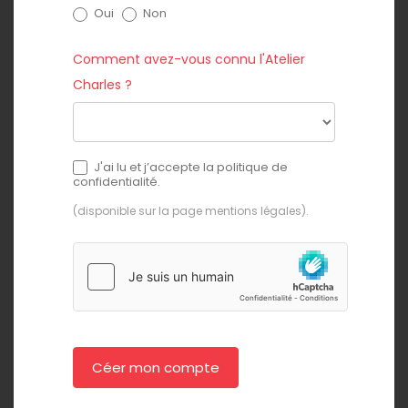
Oui
Non
Comment avez-vous connu l'Atelier
Charles ?
Comment
J'ai lu et j’accepte la politique de
avez-
confidentialité.
vous
(disponible sur la page
mentions légales
).
connu
l'Atelier
Charles
?
Céer mon compte