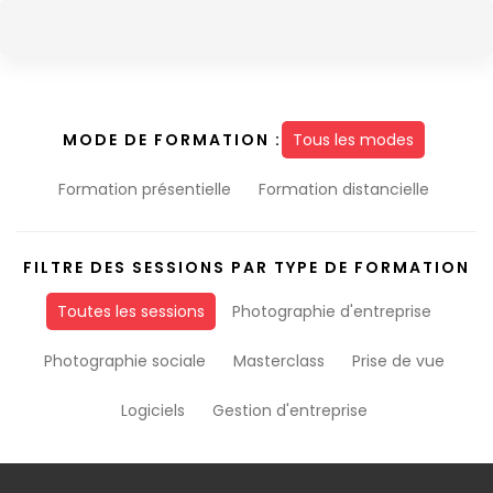
Skip
Skip
to
links
content
MODE DE FORMATION :
Tous les modes
Formation présentielle
Formation distancielle
FILTRE DES SESSIONS PAR TYPE DE FORMATION
Toutes les sessions
Photographie d'entreprise
Photographie sociale
Masterclass
Prise de vue
Logiciels
Gestion d'entreprise