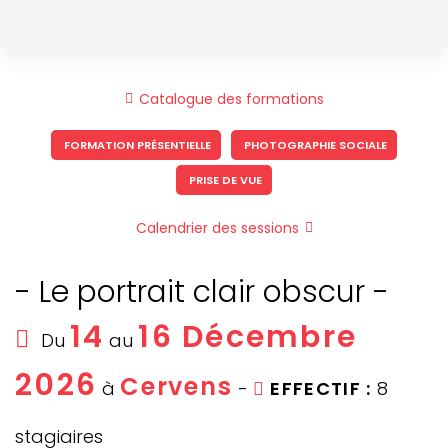
Skip
Skip
to
links
content
Catalogue des formations
FORMATION PRÉSENTIELLE
PHOTOGRAPHIE SOCIALE
PRISE DE VUE
Calendrier des sessions
- Le portrait clair obscur -
14
16 Décembre
Du
au
2026
Cervens
à
-
EFFECTIF :
8
stagiaires