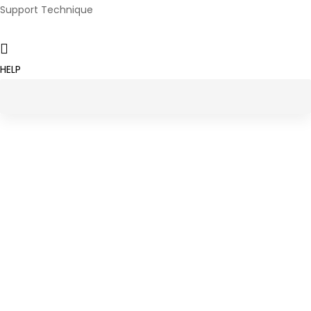
Support Technique
HELP
Skip
Skip
to
links
content