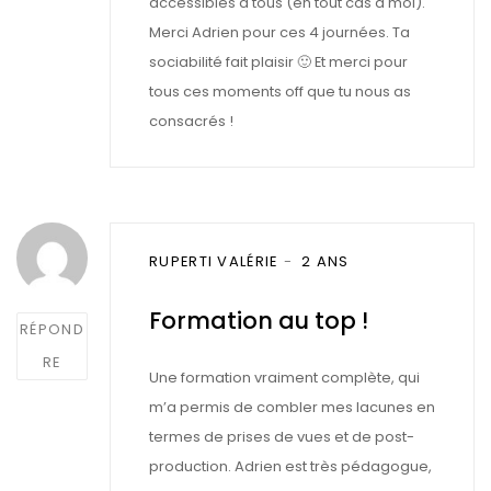
accessibles à tous (en tout cas à moi).
Merci Adrien pour ces 4 journées. Ta
sociabilité fait plaisir 🙂 Et merci pour
tous ces moments off que tu nous as
consacrés !
Post
RUPERTI VALÉRIE
2 ANS
comment
Formation au top !
RÉPOND
RE
Une formation vraiment complète, qui
m’a permis de combler mes lacunes en
termes de prises de vues et de post-
production. Adrien est très pédagogue,