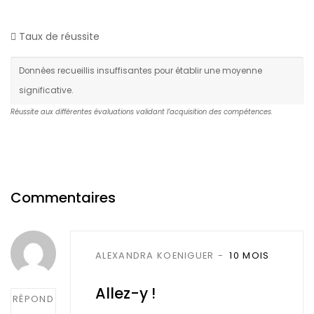
Taux de réussite
Données recueillis insuffisantes pour établir une moyenne
significative.
Réussite aux différentes évaluations validant l’acquisition des compétences.
Commentaires
Post
ALEXANDRA KOENIGUER
10 MOIS
comment
Allez-y !
RÉPOND