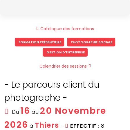
Skip
Skip
to
links
content
Catalogue des formations
FORMATION PRÉSENTIELLE
PHOTOGRAPHIE SOCIALE
GESTION D'ENTREPRISE
Calendrier des sessions
- Le parcours client du
photographe -
16
20 Novembre
Du
au
2026
Thiers
à
-
EFFECTIF :
8