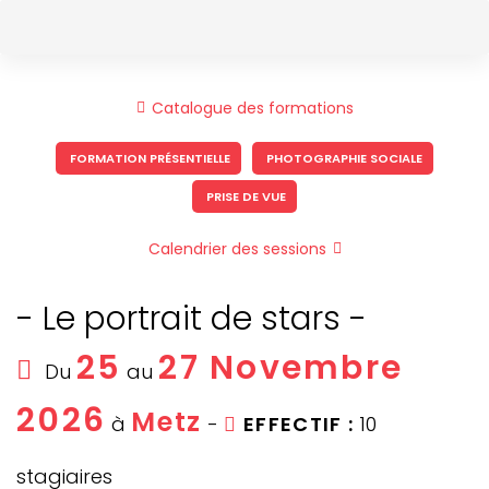
Skip
Skip
to
links
content
Catalogue des formations
FORMATION PRÉSENTIELLE
PHOTOGRAPHIE SOCIALE
PRISE DE VUE
Calendrier des sessions
- Le portrait de stars -
25
27 Novembre
Du
au
2026
Metz
à
-
EFFECTIF :
10
stagiaires